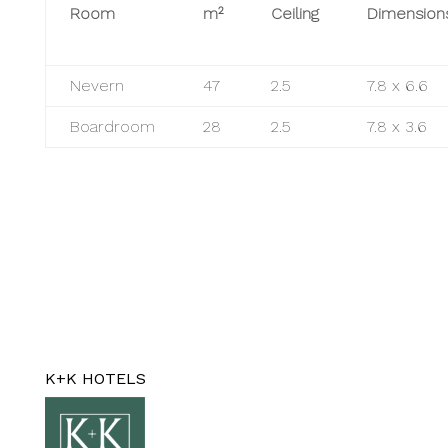
Room
m²
Ceiling
Dimension
Nevern
47
2.5
7.8 x 6.6
Boardroom
28
2.5
7.8 x 3.6
K+K HOTELS