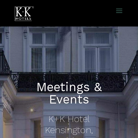
Meetings &
Events
K+K Hotel
Kensington,